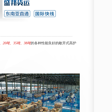
、20吨、35吨、38吨
的各种性能良好的敞开式高护
海运 (6)