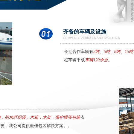
齐备的车辆及设施
COMPLETE VEHICLES AND FACILITIES
长期合作车辆有
2吨、5吨、8吨、15吨
海运 (3)
空运 (1)
栏车辆平板
车辆120余台
。
箱，防水纤织袋，木箱，木架，保护膜等包装
依
需要，我公司提供最佳包装解决方案。。